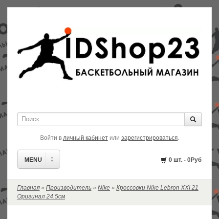
Войти в
личный кабинет
или
зарегистрироваться
.
MENU
0 шт. - 0Руб
Главная
»
Производитель
»
Nike
»
Кроссовки Nike Lebron XXI 21
РАСПРОДАЖА!
Оригинал 24.5см
В НАЛИЧИИ