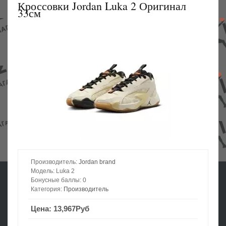
Кроссовки Jordan Luka 2 Оригинал
33см
ОБУВЬ (93)
МАЙКИ И ФУТБОЛКИ (41)
ШОРТЫ И ШТАНЫ (30)
КУРТКИ КОФТЫ (17)
АКСЕССУАРЫ, ЧАСЫ, ШАПКИ И МЯЧИ (20)
Производитель:
Jordan brand
Модель:
Luka 2
Бонусные баллы:
0
Категория:
Производитель
Цена:
13,967Руб