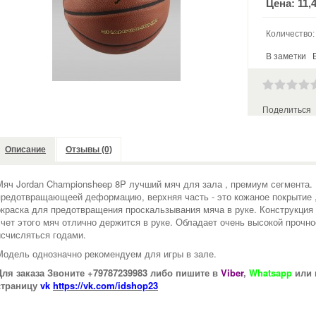
Цена:
11,
Количество
В заметки
Поделиться
Описание
Отзывы (0)
Мяч Jordan Championsheep 8P лучший мяч для зала , премиум сегмента.
предотвращающеей деформацию, верхняя часть - это кожаное покрытие ,
окраска для предотвращения проскальзывания мяча в руке. Конструкция 
счет этого мяч отлично держится в руке. Обладает очень высокой прочно
исчисляться годами.
Модель однозначно рекомендуем для игры в зале.
Для заказа Звоните +79787239983 либо пишите в
Viber
,
Whatsapp
или 
страницу
vk
https://vk.com/idshop23