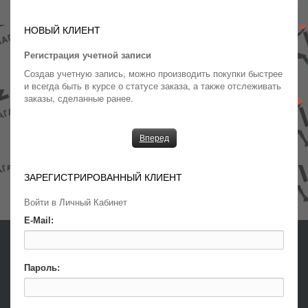
ОБУВЬ (93)
НОВЫЙ КЛИЕНТ
МАЙКИ И ФУТБОЛКИ (41)
Регистрация учетной записи
ШОРТЫ И ШТАНЫ (30)
Создав учетную запись, можно производить покупки быстрее
КУРТКИ КОФТЫ (17)
и всегда быть в курсе о статусе заказа, а также отслеживать
заказы, сделанные ранее.
АКСЕССУАРЫ, ЧАСЫ, ШАПКИ И МЯЧИ (20)
Вперед
ЗАРЕГИСТРИРОВАННЫЙ КЛИЕНТ
Войти в Личный Кабинет
E-Mail:
Пароль: