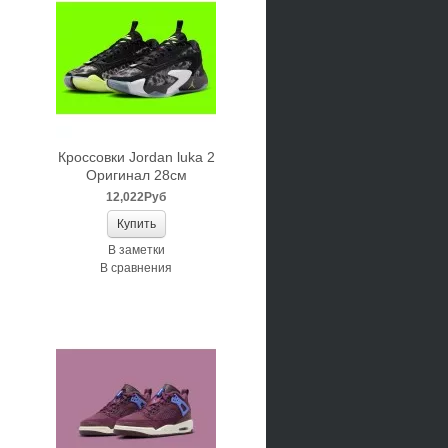
Кроссовки Jordan luka 2
Оригинал 28см
12,022Руб
В заметки
В сравнения